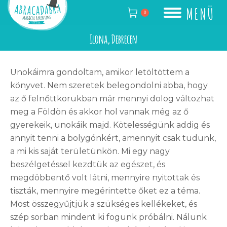
MENÜ
0
Ilona, Debrecen
Unokáimra gondoltam, amikor letöltöttem a
könyvet. Nem szeretek belegondolni abba, hogy
az ő felnőttkorukban már mennyi dolog változhat
meg a Földön és akkor hol vannak még az ő
gyerekeik, unokáik majd. Kötelességünk addig és
annyit tenni a bolygónkért, amennyit csak tudunk,
a mi kis saját területünkön. Mi egy nagy
beszélgetéssel kezdtük az egészet, és
megdöbbentő volt látni, mennyire nyitottak és
tiszták, mennyire megérintette őket ez a téma.
Most összegyűjtjük a szükséges kellékeket, és
szép sorban mindent ki fogunk próbálni. Nálunk