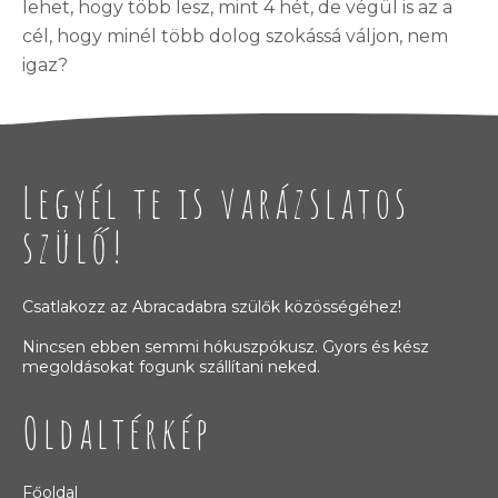
lehet, hogy több lesz, mint 4 hét, de végül is az a
cél, hogy minél több dolog szokássá váljon, nem
igaz?
Legyél te is varázslatos
szülő!
Csatlakozz az Abracadabra szülők közösségéhez!
Nincsen ebben semmi hókuszpókusz. Gyors és kész
megoldásokat fogunk szállítani neked.
Oldaltérkép
Főoldal