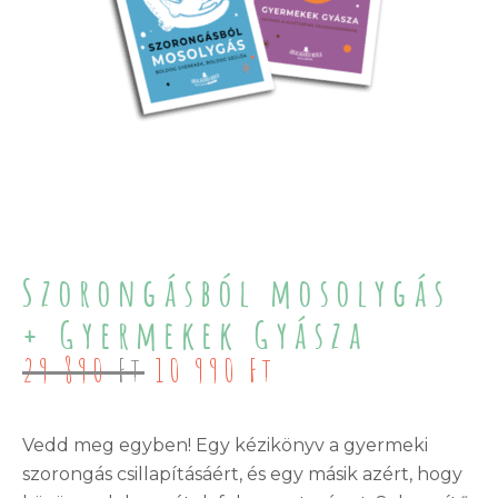
Szorongásból mosolygás
+ Gyermekek Gyásza
Original
Current
29 890
Ft
10 990
Ft
price
price
was:
is:
29
10
Vedd meg egyben! Egy kézikönyv a gyermeki
890 Ft.
990 Ft.
szorongás csillapításáért, és egy másik azért, hogy