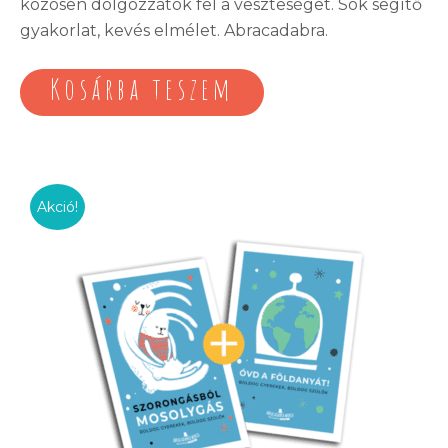
közösen dolgozzátok fel a veszteséget. Sok segítő
gyakorlat, kevés elmélet. Abracadabra.
Kosárba teszem
Akció!