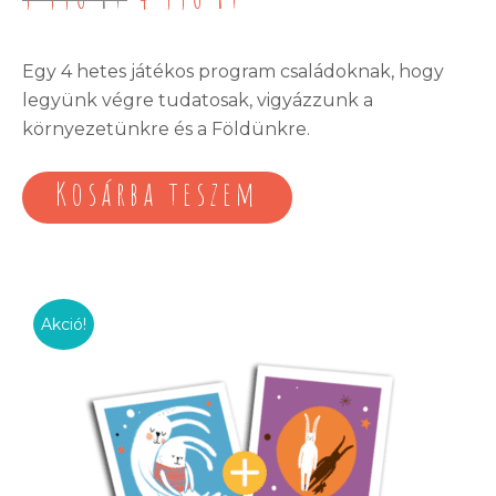
price
price
was:
is:
9
4
Egy 4 hetes játékos program családoknak, hogy
990 Ft.
990 Ft.
legyünk végre tudatosak, vigyázzunk a
környezetünkre és a Földünkre.
Kosárba teszem
Akció!