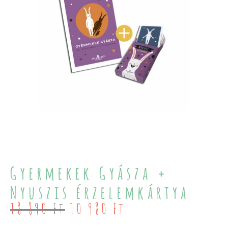
Gyermekek Gyásza +
Nyuszis érzelemkártya
Original
Current
18 890
Ft
10 980
Ft
price
price