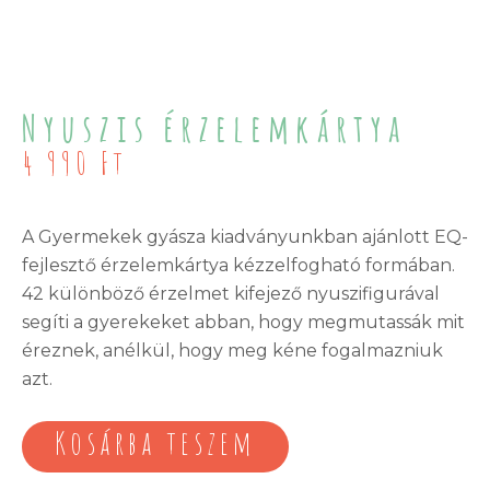
Nyuszis érzelemkártya
4 990
Ft
A Gyermekek gyásza kiadványunkban ajánlott EQ-
fejlesztő érzelemkártya kézzelfogható formában.
42 különböző érzelmet kifejező nyuszifigurával
segíti a gyerekeket abban, hogy megmutassák mit
éreznek, anélkül, hogy meg kéne fogalmazniuk
azt.
Kosárba teszem