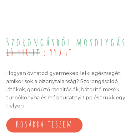
Szorongásból mosolygás
Original
Current
15 990
Ft
6 990
Ft
price
price
was:
is:
15
6
Hogyan óvhatod gyermeked lelki egészségét,
990 Ft.
990 Ft.
amikor sok a bizonytalanság? Szorongásoldó
játékok, gondűző meditációk, bátorító mesék,
turbókonyha és még tucatnyi tipp és trükk egy
helyen.
Kosárba teszem