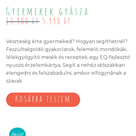
Gyermekek gyásza
Original
Current
13 900
Ft
5 990
Ft
price
price
was:
is:
13
5
Veszteség érte gyermeked? Hogyan segíthetnél?
900 Ft.
990 Ft.
Feszültségoldó gyakorlatok, felemelő mondókák,
lélekgyógyító mesék és receptek, egy EQ-fejlesztő
nyuszis érzelemkártya. Segít a nehéz időszakban
elengedni és felszabadulni, amikor elfogynának a
szavak.
Kosárba teszem
Akció!