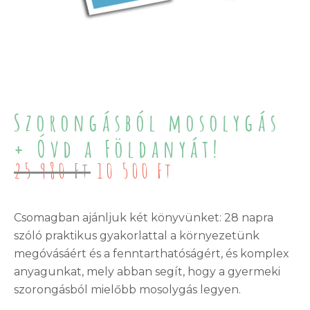
Szorongásból mosolygás
+ Óvd a Földanyát!
Original
Current
25 980
Ft
10 500
Ft
price
price
was:
is:
25
10
Csomagban ajánljuk két könyvünket: 28 napra
980 Ft.
500 Ft.
szóló praktikus gyakorlattal a környezetünk
megóvásáért és a fenntarthatóságért, és komplex
anyagunkat, mely abban segít, hogy a gyermeki
szorongásból mielőbb mosolygás legyen.