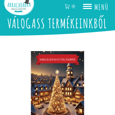
MENÜ
0
VÁLOGASS TERMÉKEINKBŐL