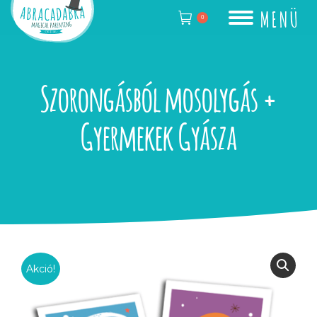
MENÜ
0
Szorongásból mosolygás +
Gyermekek Gyásza
Akció!