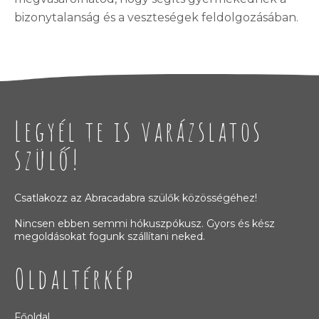
bizonytalanság és a veszteségek feldolgozásában.
Legyél te is varázslatos
szülő!
Csatlakozz az Abracadabra szülők közösségéhez!
Nincsen ebben semmi hókuszpókusz. Gyors és kész
megoldásokat fogunk szállítani neked.
Oldaltérkép
Főoldal