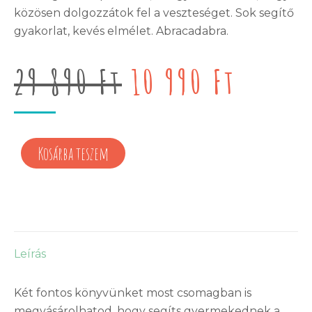
közösen dolgozzátok fel a veszteséget. Sok segítő
gyakorlat, kevés elmélet. Abracadabra.
Original
Curre
29 890
Ft
10 990
Ft
price
price
Kosárba teszem
was:
is:
29
10
890 Ft.
990 Ft
Leírás
Két fontos könyvünket most csomagban is
megvásárolhatod, hogy segíts gyermekednek a