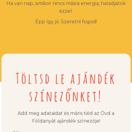
Ha van nap, amikor nincs másra energia, haladjatok
ezzel.
Épp így jó. Szeretni fogod!
Töltsd le ajándék
színezőnket!
Add meg adataidat és máris tiéd az Óvd a
Földanyát ajándék színezője!