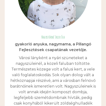
Nagyistókné Ekler Éva
gyakorló anyuka, nagymama, a Pillangó
Fejlesztések csapatának vezetője.
Városi lányként a nyári szüneteket a
nagyszüleinél, a közeli faluban töltötte.
Természetes közege volt a falusi kert, a vele
való foglalatoskodás. Sok olyan dolog vált a
hétköznapjai részévé, ami a városban felnövő
barátnőinek ismeretlen volt. Nagyszüleinek is
volt annak idején komposzt dombja,
legfeljebb szemétdombnak hívták, pedig
csak konyhából kikerült zöldséghulladék