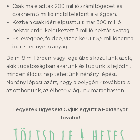
Csak ma eladtak 200 millió számítógépet és
csaknem 5 millió mobiltelefont a világban.
Közben csak idén elpusztult már 300 millió
hektár erdő, keletkezett 7 millió hektár sivatag.
És levegőbe, földbe, vízbe került 5,5 millió tonna
ipari szennyező anyag.
De mi 8 milliárdan, vagy legalábbis közülünk azok,
akik tudatosságban akarunk és tudunk is fejlődni,
minden áldott nap tehetünk néhány lépést.
Néhány lépést azért, hogy a bolygónk továbbra is
az otthonunk, az élhető világunk maradhasson.
Legyetek ügyesek! Óvjuk együtt a Földanyát
tovább!
Töltsd le 4 hetes