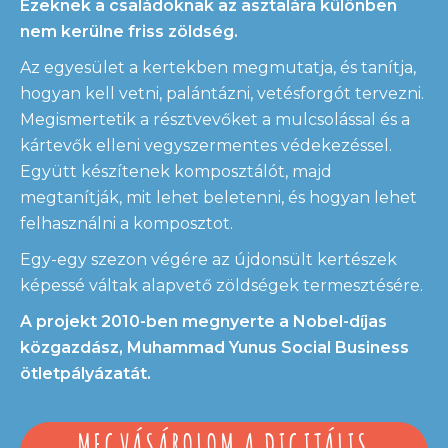
Ezeknek a családoknak az asztalára különben
nem kerülne friss zöldség.
Az egyesület a kertekben megmutatja, és tanítja,
hogyan kell vetni, palántázni, vetésforgót tervezni.
Megismertetik a résztvevőket a mulcsolással és a
kártevők elleni vegyszermentes védekezéssel.
Együtt készítenek komposztálót, majd
megtanítják, mit lehet beletenni, és hogyan lehet
felhasználni a komposztot.
Egy-egy szezon végére az újdonsült kertészek
képessé váltak alapvető zöldségek termesztésére.
A projekt 2010-ben megnyerte a Nobel-díjas
közgazdász, Muhammad Yunus Social Business
ötletpályázatát.
MEGVÁSÁROLOM A DIGITÁLIS