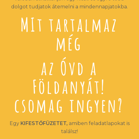
dolgot tudjatok átemelni a mindennapjatokba.
MIt tartalmaz
még
az Óvd a
Földanyát!
csomag ingyen?
Egy
KIFESTŐFÜZETET,
amiben feladatlapokat is
találsz!