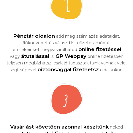
Pénztár oldalon
add meg számlázási adataidat,
fióknevedet és válaszd ki a fizetési módot.
online fizetéssel
Termékeinket megvásárolhatod
,
átutalással
GP Webpay
vagy
is.
online fizetésben
teljesen megbízhatsz, csak jó tapasztalataink vannak vele,
biztonsággal
fizethetsz
segítségével
oldalunkon!
Vásárlást követően azonnal készítünk
neked