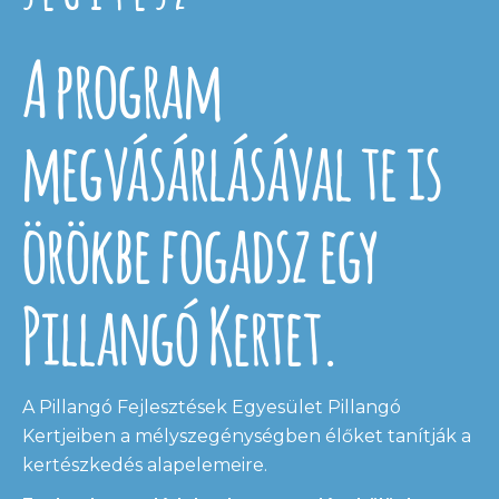
A program
megvásárlásával te is
örökbe fogadsz egy
Pillangó Kertet.
A Pillangó Fejlesztések Egyesület Pillangó
Kertjeiben a mélyszegénységben élőket tanítják a
kertészkedés alapelemeire.