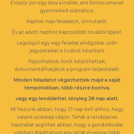
Először jön egy kicsi elmélet, ami fontos ismeret
gyermeked számára is.
Kaptok napi feladatot, útmutatót.
És az adott naphoz kapcsolódó további tippet.
Legvégül egy-egy feladat elvégzése után
jegyzeteket is tudtok készíteni.
Rajzolhattok, fotót készíthettek,
dokumentálhatjátok a program teljesítését.
Minden feladatot végezhettek majd a saját
tempótokban, több részre bontva,
vagy egy lendülettel, tényleg 28 nap alatt.
Mi hiszünk abban, hogy 21 nap kell ahhoz, hogy
valami szokássá váljon. Tehát a rendszeres
használat segíthet abban, hogy a gondolkodás
valóban átkattanjon egy kicsit és egyre több