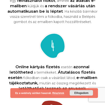
felhasználói fiókot
az adatait e-
egy
, aminek
mailben
a rendszer vásárlás után
küldjük és
automatikusan be is léptet
. Ha később bármikor
vissza szeretnél térni a fiókodba, használd a Belépés
gombot és az emailben kapott hozzáféréseket.
Online kártyás fizetés
azonnal
esetén
letöltheted
Átutalásos fizetés
a termékeket.
esetén
e-mailben
fiókodban csak a vásárlást látod,
tájékoztatunk,
miután az összeg megérkezett és
letölthetőek lesznek az anyagok
.
Elfogadom
Ez a webhely sütiket használ.
Részletek