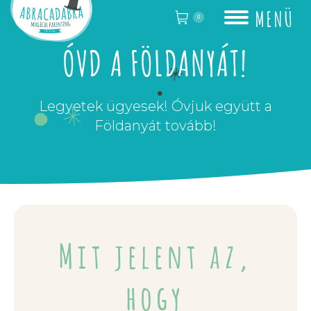
MENÜ
0
ÓVD A FÖLDANYÁT!
Legyetek ügyesek! Óvjuk együtt a
Földanyát tovább!
Mit jelent az,
hogy