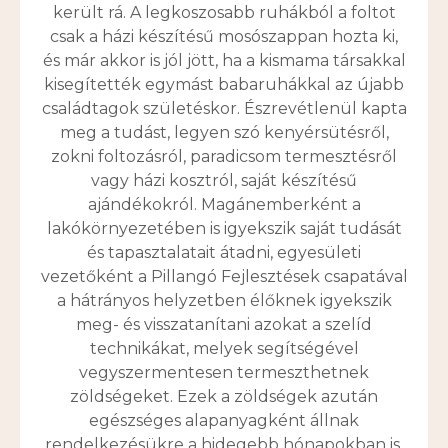
került rá. A legkoszosabb ruhákból a foltot
csak a házi készítésű mosószappan hozta ki,
és már akkor is jól jött, ha a kismama társakkal
kisegítették egymást babaruhákkal az újabb
családtagok születéskor. Észrevétlenül kapta
meg a tudást, legyen szó kenyérsütésről,
zokni foltozásról, paradicsom termesztésről
vagy házi kosztról, saját készítésű
ajándékokról. Magánemberként a
lakókörnyezetében is igyekszik saját tudását
és tapasztalatait átadni, egyesületi
vezetőként a Pillangó Fejlesztések csapatával
a hátrányos helyzetben élőknek igyekszik
meg- és visszatanítani azokat a szelíd
technikákat, melyek segítségével
vegyszermentesen termeszthetnek
zöldségeket. Ezek a zöldségek azután
egészséges alapanyagként állnak
rendelkezésükre a hidegebb hónapokban is.