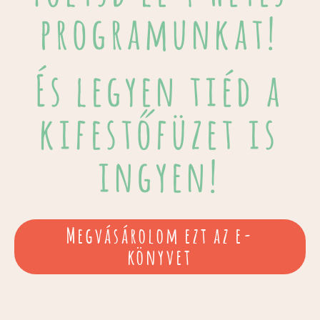
programunkat!
És legyen tiéd a
kifestőfüzet is
ingyen!
Megvásárolom ezt az e-
könyvet