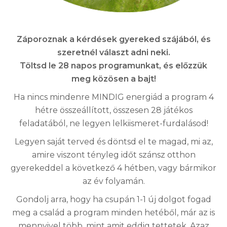
Záporoznak a kérdések gyereked szájából, és
szeretnél választ adni neki.
Töltsd le 28 napos programunkat, és előzzük
meg közösen a bajt!
Ha nincs mindenre MINDIG energiád a program 4
hétre összeállított, összesen 28 játékos
feladatából, ne legyen lelkiismeret-furdalásod!
Legyen saját terved és döntsd el te magad, mi az,
amire viszont tényleg időt szánsz otthon
gyerekeddel a következő 4 hétben, vagy bármikor
az év folyamán.
Gondolj arra, hogy ha csupán 1-1 új dolgot fogad
meg a család a program minden hetéből, már az is
mennyivel több, mint amit eddig tettetek. Azaz