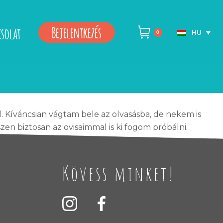
Bejelentkezés
csolat
HU
0
 Kíváncsian vágtam bele az olvasásba, de nekem is
en biztosan az ovisaimmal is ki fogom próbálni.
Kövess minket!