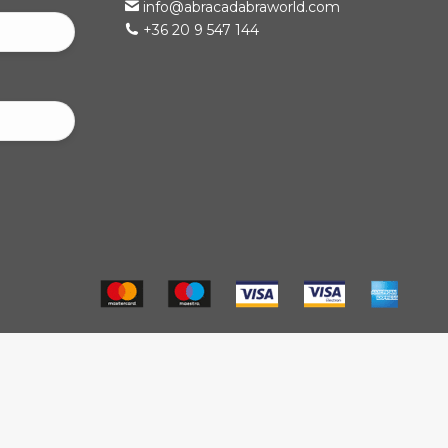
info@abracadabraworld.com
+36 20 9 547 144