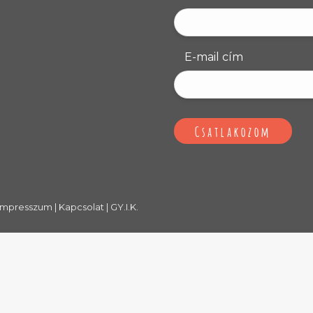
E-mail cím
Impresszum
|
Kapcsolat
|
GY.I.K.