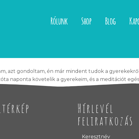
Rólunk
Shop
Blog
Kap
am, azt gondoltam, én már mindent tudok a gyerekekről.
óta naponta követelik a gyerekeim, és a meditációt egész
ltérkép
Hírlevél
feliratkozás
Keresztnév