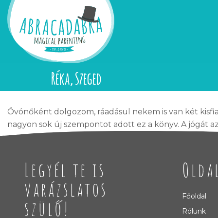
Réka, Szeged
Óvónőként dolgozom, ráadásul nekem is van két kisfi
nagyon sok új szempontot adott ez a könyv. A jógát az
Legyél te is
Olda
varázslatos
Főoldal
szülő!
Rólunk