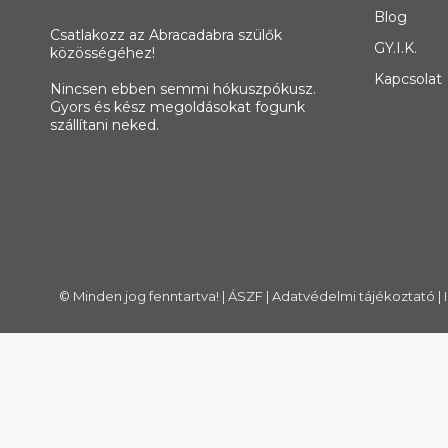
Blog
Csatlakozz az Abracadabra szülők
GY.I.K.
közösségéhez!
Kapcsolat
Nincsen ebben semmi hókuszpókusz.
Gyors és kész megoldásokat fogunk
szállítani neked.
© Minden jog fenntartva! |
ÁSZF
|
Adatvédelmi tájékoztató
|