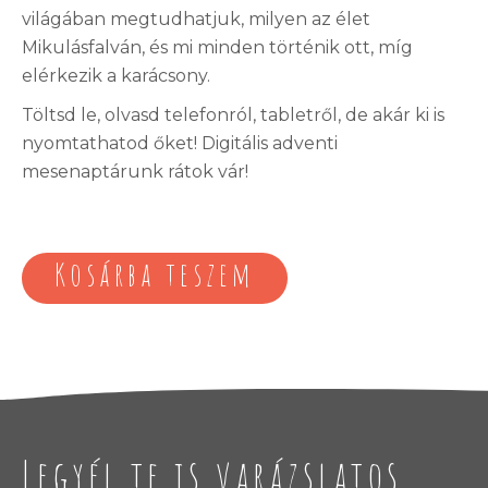
világában megtudhatjuk, milyen az élet
Mikulásfalván, és mi minden történik ott, míg
elérkezik a karácsony.
Töltsd le, olvasd telefonról, tabletről, de akár ki is
nyomtathatod őket! Digitális adventi
mesenaptárunk rátok vár!
Kosárba teszem
Legyél te is varázslatos