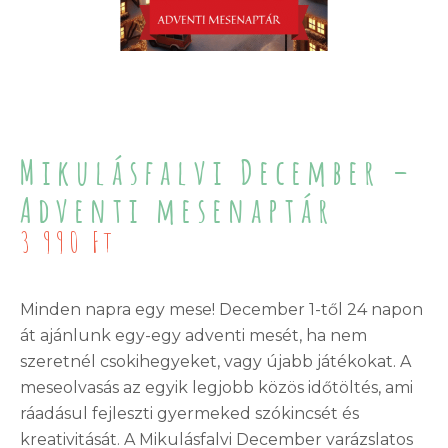
Mikulásfalvi December –
Adventi mesenaptár
3 990
Ft
Minden napra egy mese! December 1-től 24 napon
át ajánlunk egy-egy adventi mesét, ha nem
szeretnél csokihegyeket, vagy újabb játékokat. A
meseolvasás az egyik legjobb közös időtöltés, ami
ráadásul fejleszti gyermeked szókincsét és
kreativitását. A Mikulásfalvi December varázslatos