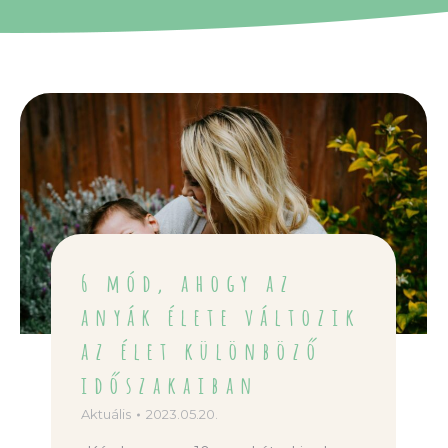
6 mód, ahogy az
anyák élete változik
az élet különböző
időszakaiban
Aktuális
2023.05.20.