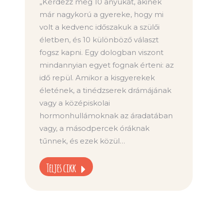
„Kérdezz meg 10 anyukát, akinek
már nagykorú a gyereke, hogy mi
volt a kedvenc időszakuk a szülői
életben, és 10 különböző választ
fogsz kapni. Egy dologban viszont
mindannyian egyet fognak érteni: az
idő repül. Amikor a kisgyerekek
életének, a tinédzserek drámájának
vagy a középiskolai
hormonhullámoknak az áradatában
vagy, a másodpercek óráknak
tűnnek, és ezek közül…
Teljes cikk