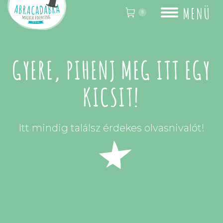
MENÜ
0
GYERE, PIHENJ MEG ITT EGY
KICSIT!
Itt mindig találsz érdekes olvasnivalót!