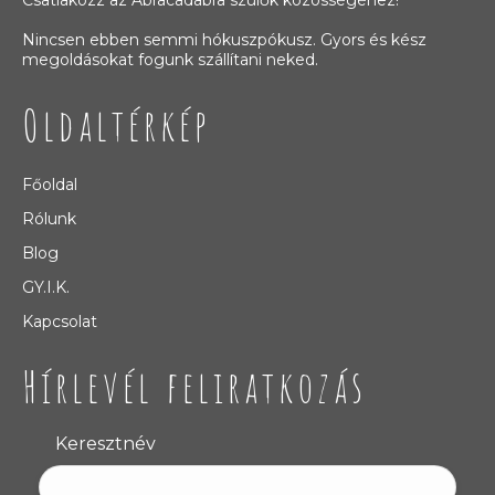
Csatlakozz az Abracadabra szülők közösségéhez!
Nincsen ebben semmi hókuszpókusz. Gyors és kész
megoldásokat fogunk szállítani neked.
Oldaltérkép
Főoldal
Rólunk
Blog
GY.I.K.
Kapcsolat
Hírlevél feliratkozás
Keresztnév