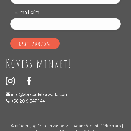
E-mail cím
Kövess minket!
info@abracadabraworld.com
+36 20 9 547 144
© Minden jog fenntartva! |
ÁSZF
|
Adatvédelmi tájékoztató
|