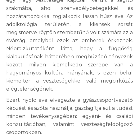
egy nagy vesztesége kapcsán került a segítő
szakmába, ahol szenvedélybetegekkel és
hozzátartozóikkal foglalkozik lassan húsz éve. Az
addiktológia területén, a kliensek sorsát
megismerve rögtön szembetűnő volt számára az a
sivárság, amelyből ezek az emberek érkeznek.
Néprajzkutatóként látta, hogy a függőség
kialakulásának hátterében meghúzódó tényezők
között milyen kiemelkedő szerepe van a
hagyományos kultúra hiányának, s ezen belül
kiemelten a veszteségekkel való megbirkózás
elégtelenségének.
Ezért nyolc éve elvégezte a gyászcsoportvezető
képzést és azóta használja, gazdagítja ezt a tudást
minden tevékenységében: egyéni- és családi
konzultációban, valamint veszteségfeldolgozó
csoportokban.