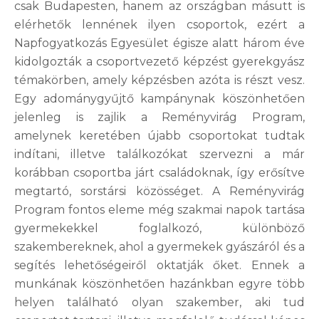
csak Budapesten, hanem az országban másutt is
elérhetők lennének ilyen csoportok, ezért a
Napfogyatkozás Egyesület égisze alatt három éve
kidolgozták a csoportvezető képzést gyerekgyász
témakörben, amely képzésben azóta is részt vesz.
Egy adománygyűjtő kampánynak köszönhetően
jelenleg is zajlik a Reményvirág Program,
amelynek keretében újabb csoportokat tudtak
indítani, illetve találkozókat szervezni a már
korábban csoportba járt családoknak, így erősítve
megtartó, sorstársi közösséget. A Reményvirág
Program fontos eleme még szakmai napok tartása
gyermekekkel foglalkozó, különböző
szakembereknek, ahol a gyermekek gyászáról és a
segítés lehetőségeiről oktatják őket. Ennek a
munkának köszönhetően hazánkban egyre több
helyen található olyan szakember, aki tud