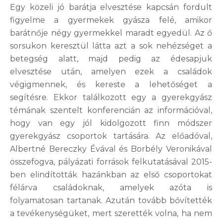
Egy közeli jó barátja elvesztése kapcsán fordult
figyelme a gyermekek gyásza felé, amikor
barátnője négy gyermekkel maradt egyedül. Az ő
sorsukon keresztül látta azt a sok nehézséget a
betegség alatt, majd pedig az édesapjuk
elvesztése után, amelyen ezek a családok
végigmennek, és kereste a lehetőséget a
segítésre. Ekkor találkozott egy a gyerekgyász
témának szentelt konferencián az információval,
hogy van egy jól kidolgozott finn módszer
gyerekgyász csoportok tartására. Az előadóval,
Albertné Bereczky Évával és Borbély Veronikával
összefogva, pályázati források felkutatásával 2015-
ben elindították hazánkban az első csoportokat
félárva családoknak, amelyek azóta is
folyamatosan tartanak. Azután tovább bővítették
a tevékenységüket, mert szerették volna, ha nem