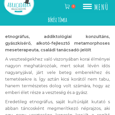
MENÜ
0
Békési Tímea
etnográfus, addiktológiai konzultáns,
gyászkísérő, alkotó-fejlesztő metamorphoses
meseterapeuta, családi tanácsadó-jelölt
A veszteségekhez való viszonyában korai élményei
nagyon meghatározóak, mert sokat lévén idős
nagyanyjával, járt vele beteg emberekhez és
temetésekre is. Így aztán kicsi korától nem tabu,
hanem természetes dolog volt számára, hogy az
emberi élet része a veszteség és a gyász.
Eredetileg etnográfus, saját kultúráját kutató s
abban táncosként megmerítkező néprajzos, aki