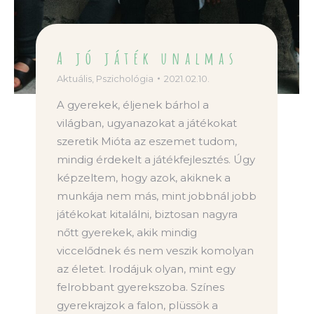
A jó játék unalmas
Aktuális
,
Pszichológia
2021.02.10.
A gyerekek, éljenek bárhol a
világban, ugyanazokat a játékokat
szeretik Mióta az eszemet tudom,
mindig érdekelt a játékfejlesztés. Úgy
képzeltem, hogy azok, akiknek a
munkája nem más, mint jobbnál jobb
játékokat kitalálni, biztosan nagyra
nőtt gyerekek, akik mindig
viccelődnek és nem veszik komolyan
az életet. Irodájuk olyan, mint egy
felrobbant gyerekszoba. Színes
gyerekrajzok a falon, plüssök a