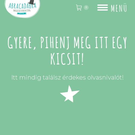
MENÜ
0
GYERE, PIHENJ MEG ITT EGY
KICSIT!
Itt mindig találsz érdekes olvasnivalót!