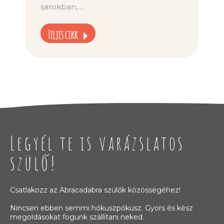
sarokban,…
Teljes cikk
Legyél te is varázslatos
szülő!
Csatlakozz az Abracadabra szülők közösségéhez!
Nincsen ebben semmi hókuszpókusz. Gyors és kész
megoldásokat fogunk szállítani neked.