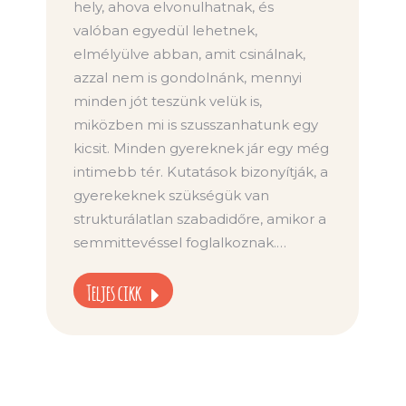
hely, ahova elvonulhatnak, és
valóban egyedül lehetnek,
elmélyülve abban, amit csinálnak,
azzal nem is gondolnánk, mennyi
minden jót teszünk velük is,
miközben mi is szusszanhatunk egy
kicsit. Minden gyereknek jár egy még
intimebb tér. Kutatások bizonyítják, a
gyerekeknek szükségük van
strukturálatlan szabadidőre, amikor a
semmittevéssel foglalkoznak.…
Teljes cikk