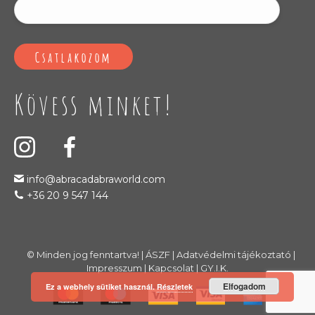
Kövess minket!
info@abracadabraworld.com
+36 20 9 547 144
© Minden jog fenntartva! |
ÁSZF
|
Adatvédelmi tájékoztató
|
Impresszum
|
Kapcsolat
|
GY.I.K.
Elfogadom
Ez a webhely sütiket használ.
Részletek