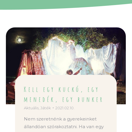
Kell egy kuckó, egy
menedék, egy bunker
Aktuális
,
Játék
2021.02.10.
Nem szeretnénk a gyerekeinket
állandóan szórakoztatni. Ha van egy