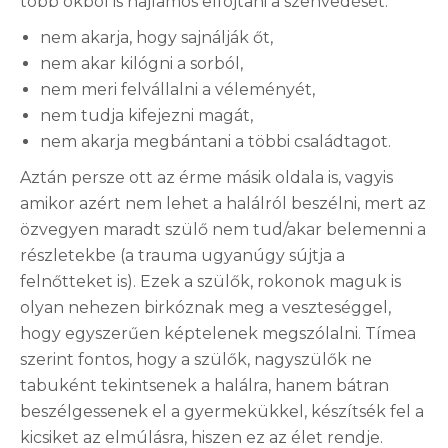
több okból is hajlamos elfojtani a szenvedését:
nem akarja, hogy sajnálják őt,
nem akar kilógni a sorból,
nem meri felvállalni a véleményét,
nem tudja kifejezni magát,
nem akarja megbántani a többi családtagot.
Aztán persze ott az érme másik oldala is, vagyis
amikor azért nem lehet a halálról beszélni, mert az
özvegyen maradt szülő nem tud/akar belemenni a
részletekbe (a trauma ugyanúgy sújtja a
felnőtteket is). Ezek a szülők, rokonok maguk is
olyan nehezen birkóznak meg a veszteséggel,
hogy egyszerűen képtelenek megszólalni. Tímea
szerint fontos, hogy a szülők, nagyszülők ne
tabuként tekintsenek a halálra, hanem bátran
beszélgessenek el a gyermekükkel, készítsék fel a
kicsiket az elmúlásra, hiszen ez az élet rendje.