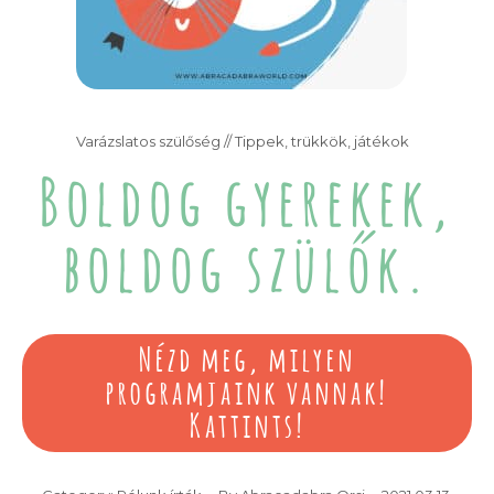
Varázslatos szülőség // Tippek, trükkök, játékok
Boldog gyerekek,
boldog szülők.
Nézd meg, milyen
programjaink vannak!
Kattints!