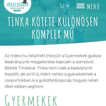
MENÜ
0
TINKA KÖTETE KÜLÖNÖSEN
You are here:
KOMPLEX MŰ
Az Index.hu készített interjút a Gyermekek gyásza
kiadványunk megjelenése kapcsán a szerzővel,
Békési Tímeával. Tinka nem csak a kiadványról
beszélt, de arról is, miért nehéz a gyerekeknek a
csoportokban is a gyászfeldolgozás, hogyan lehet
őket ebben segíteni.
Gyermekek