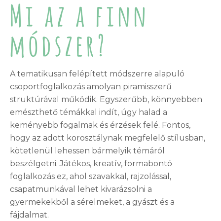
Mi az a finn
módszer?
A tematikusan felépített módszerre alapuló
csoportfoglalkozás amolyan piramisszerű
struktúrával működik. Egyszerűbb, könnyebben
emészthető témákkal indít, úgy halad a
keményebb fogalmak és érzések felé. Fontos,
hogy az adott korosztálynak megfelelő stílusban,
kötetlenül lehessen bármelyik témáról
beszélgetni. Játékos, kreatív, formabontó
foglalkozás ez, ahol szavakkal, rajzolással,
csapatmunkával lehet kivarázsolni a
gyermekekből a sérelmeket, a gyászt és a
fájdalmat.