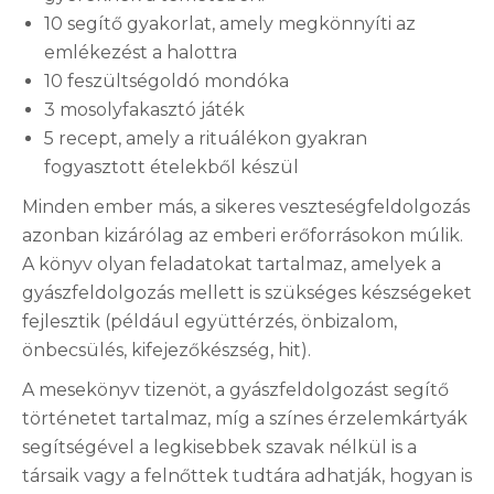
10 segítő gyakorlat, amely megkönnyíti az
emlékezést a halottra
10 feszültségoldó mondóka
3 mosolyfakasztó játék
5 recept, amely a rituálékon gyakran
fogyasztott ételekből készül
Minden ember más, a sikeres veszteségfeldolgozás
azonban kizárólag az emberi erőforrásokon múlik.
A könyv olyan feladatokat tartalmaz, amelyek a
gyászfeldolgozás mellett is szükséges készségeket
fejlesztik (például együttérzés, önbizalom,
önbecsülés, kifejezőkészség, hit).
A mesekönyv tizenöt, a gyászfeldolgozást segítő
történetet tartalmaz, míg a színes érzelemkártyák
segítségével a legkisebbek szavak nélkül is a
társaik vagy a felnőttek tudtára adhatják, hogyan is