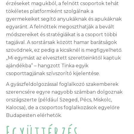
érzéseket magukból, a felnőtt csoportok tehát
tökéletes platformként szolgálnak a
gyermekeiket segítő anyukáknak és apukáknak
egyaránt. A felnőttek megoszthatják a bevált
módszereiket és stratégiáikat is a csoport többi
tagjával. A sorstársak között hamar barátságok
szövődnek, ez pedig a kicsiknél is megfigyelhető.
„Mi egymást az elvesztett szeretteinktől kaptuk
ajándékba” – hangzott Tinka egyik
csoporttagjának szívszorító kijelentése.
A gyászfeldolgozással foglalkozó szakemberek
szerencsére egyre nagyobb számban dolgoznak
országszerte (például Szeged, Pécs, Miskolc,
Kalocsa), de a csoportos foglalkozások egyelőre
Budapesten elérhetők.
Együttérzés,