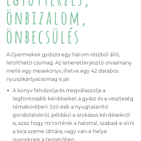
önbizalom,
önbecsülés
A
Gyermekek gyásza
egy három részből álló,
letölthető csomag. Az ismeretterjesztő olvasmány
mellé egy mesekönyv, illetve egy 42 darabos
nyuszikártyacsomag is jár.
A könyv felvázolja és megválaszolja a
legfontosabb kérdéseket a gyász és a veszteség
témakörében. Szó esik a nyugtalanító
gondolatokról, például a szokásos kérdésekről
is, azaz hogy mi történik a halottal, szabad-e sírni
a kicsi szeme láttára, vagy van-e helye
gyereknek a temetőben.