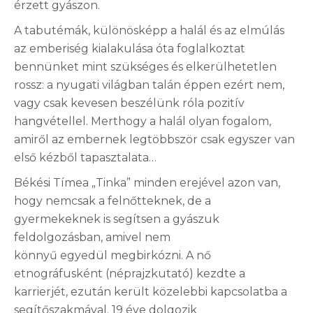
érzett gyászon.
A tabutémák, különösképp a halál és az elmúlás
az emberiség kialakulása óta foglalkoztat
bennünket mint szükséges és elkerülhetetlen
rossz: a nyugati világban talán éppen ezért nem,
vagy csak kevesen beszélünk róla pozitív
hangvétellel. Merthogy a halál olyan fogalom,
amiről az embernek legtöbbször csak egyszer van
első kézből tapasztalata…
Békési Tímea „Tinka” minden erejével azon van,
hogy nemcsak a felnőtteknek, de a
gyermekeknek is segítsen a gyászuk
feldolgozásban, amivel nem
könnyű egyedül megbirkózni. A nő
etnográfusként (néprajzkutató) kezdte a
karrierjét, ezután került közelebbi kapcsolatba a
segítőszakmával. 19 éve dolgozik