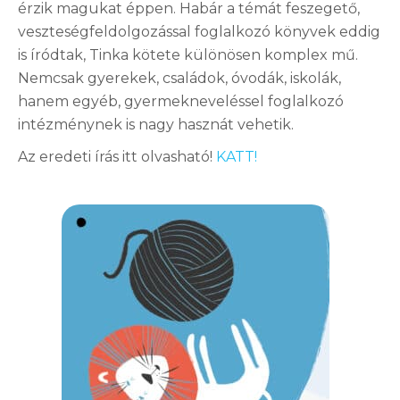
érzik magukat éppen. Habár a témát feszegető,
veszteségfeldolgozással foglalkozó könyvek eddig
is íródtak, Tinka kötete különösen komplex mű.
Nemcsak gyerekek, családok, óvodák, iskolák,
hanem egyéb, gyermekneveléssel foglalkozó
intézménynek is nagy hasznát vehetik.
Az eredeti írás itt olvasható!
KATT!