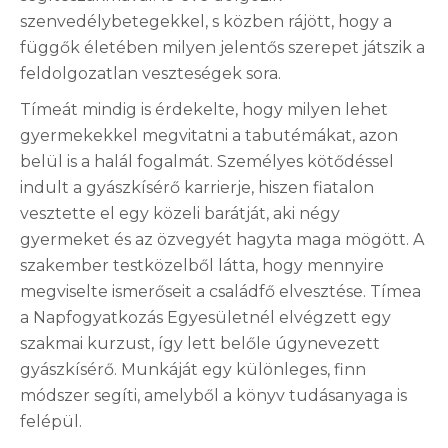
szenvedélybetegekkel, s közben rájött, hogy a
függők életében milyen jelentős szerepet játszik a
feldolgozatlan veszteségek sora.
Tímeát mindig is érdekelte, hogy milyen lehet
gyermekekkel megvitatni a tabutémákat, azon
belül is a halál fogalmát. Személyes kötődéssel
indult a gyászkísérő karrierje, hiszen fiatalon
vesztette el egy közeli barátját, aki négy
gyermeket és az özvegyét hagyta maga mögött. A
szakember testközelből látta, hogy mennyire
megviselte ismerőseit a családfő elvesztése. Tímea
a Napfogyatkozás Egyesületnél elvégzett egy
szakmai kurzust, így lett belőle úgynevezett
gyászkísérő. Munkáját egy különleges, finn
módszer segíti, amelyből a könyv tudásanyaga is
felépül.