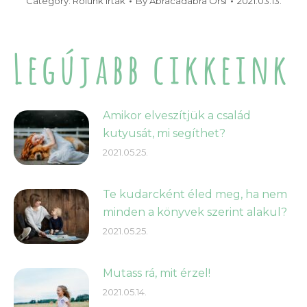
Category:
Rólunk írták
By
Abracadabra Orsi
2021.03.13.
Legújabb cikkeink
Amikor elveszítjük a család
kutyusát, mi segíthet?
2021.05.25.
Te kudarcként éled meg, ha nem
minden a könyvek szerint alakul?
2021.05.25.
Mutass rá, mit érzel!
2021.05.14.