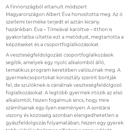
A Finnországból eltanult módszert
Magyarországon Albert Éva honosította meg. Az ő
szellemi terméke terjedt el aztán kicsiny
hazánkban. Éva – Tímeával karöltve – itthon is
gyakorlatba ültette ezt a metódust, megtartotta a
képzéseket és a csoportfoglalkozásokat.
A veszteségfeldolgozást csoportfoglalkozások
segítik, amelyek egy nyolc alkalomból álló,
tematikus program keretében valósulnak meg. A
gyermekcsoportokat korosztály szerint bontják
fel, de szülőknek is csinálnak veszteségfeldolgozó
foglalkozásokat. A legtöbb gyermek irtózik az első
alkalomtól, hiszen fogalmuk sincs, hogy mire
számítsanak egy ilyen eseményen. A sorstársi
viszony és közösség azonban elengedhetetlen a
gyászfeldolgozás folyamatában, hiszen egy gyerek