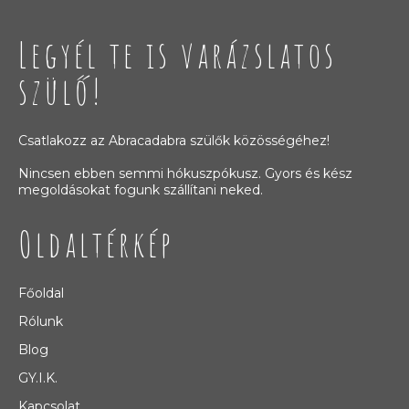
Legyél te is varázslatos
szülő!
Csatlakozz az Abracadabra szülők közösségéhez!
Nincsen ebben semmi hókuszpókusz. Gyors és kész
megoldásokat fogunk szállítani neked.
Oldaltérkép
Főoldal
Rólunk
Blog
GY.I.K.
Kapcsolat