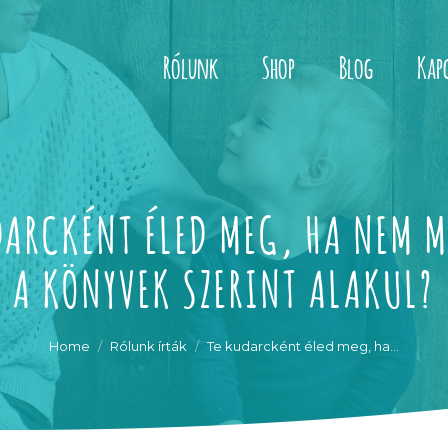
Rólunk
Shop
Blog
Kap
DARCKÉNT ÉLED MEG, HA NEM 
A KÖNYVEK SZERINT ALAKUL?
You are here:
Home
Rólunk írták
Te kudarcként éled meg, ha…