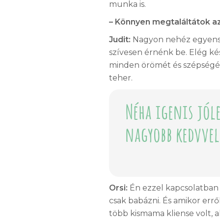
munka is.
– Könnyen megtaláltátok az
Judit:
Nagyon nehéz egyensú
szívesen érnénk be. Elég k
minden örömét és szépségét 
teher.
Néha igenis jól
nagyobb kedvvel
Orsi:
Én ezzel kapcsolatban 
csak babázni. És amikor err
több kismama kliense volt, 