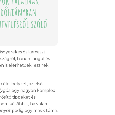
időhiányban
evelésről szóló
 kisgyerekes és kamaszt
rszágról, hanem angol és
n is elérhetőek lesznek.
n élethelyzet, az első
lygás
egy nagyon komplex
ősítő tippeket és
anem később is, ha valami
anyát
pedig egy másik téma,