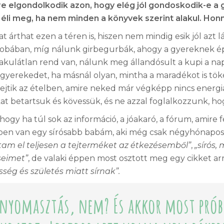
őre elgondolkodik azon, hogy elég jól gondoskodik-e a 
 éli meg, ha nem minden a könyvek szerint alakul. Ho
t árthat ezen a téren is, hiszen nem mindig esik jól azt 
obában, míg nálunk girbegurbák, ahogy a gyereknek épp
kulátlan rend van, nálunk meg állandósult a kupi a na
 gyerekedet, ha másnál olyan, mintha a maradékot is tök
ejtik az ételben, amire neked már végképp nincs energiád.
 betartsuk és kövessük, és ne azzal foglalkozzunk, hog
z, hogy ha túl sok az információ, a jóakaró, a fórum, ami
pen van egy sírósabb babám, aki még csak négyhónapos.
tam el teljesen a tejterméket az étkezésemből”
,
„sírós,
seimet”
, de valaki éppen most osztott meg egy cikket arr
ség és születés miatt sírnak”.
k nyomasztás, nem? És akkor most pró