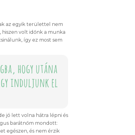
k az egyik területtel nem
 hiszen volt időnk a munka
csinálunk, így ez most sem
ágba, hogy utána
agy induljunk el
jó lett volna hátra lépni és
ológus barátnőm mondott:
ket egészen, és nem érzik