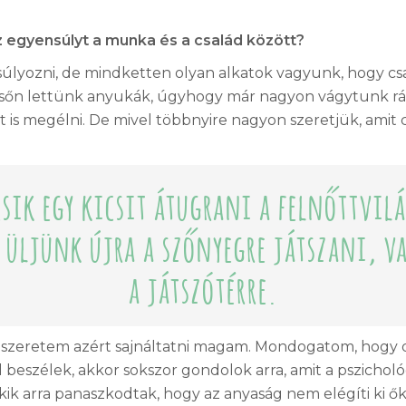
 egyensúlyt a munka és a család között?
lyozni, de mindketten olyan alkatok vagyunk, hogy csa
ésőn lettünk anyukák, úgyhogy már nagyon vágytunk rá,
is megélni. De mivel többnyire nagyon szeretjük, amit 
esik egy kicsit átugrani a felnőttvil
 üljünk újra a szőnyegre játszani, v
a játszótérre.
szeretem azért sajnáltatni magam. Mondogatom, hogy de 
ől beszélek, akkor sokszor gondolok arra, amit a pszich
akik arra panaszkodtak, hogy az anyaság nem elégíti ki ő