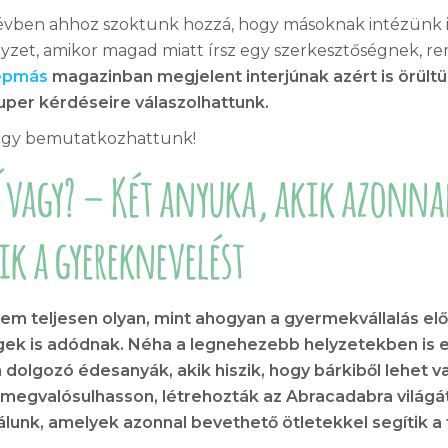
0 évben ahhoz szoktunk hozzá, hogy másoknak intézünk 
yzet, amikor magad miatt írsz egy szerkesztőségnek, r
épmás
magazinban megjelent interjúnak azért is örült
uper kérdéseire válaszolhattunk.
hogy bemutatkozhattunk!
ő vagy? – Két anyuka, akik azonna
ik a gyereknevelést
em teljesen olyan, mint ahogyan a gyermekvállalás előt
gek is adódnak. Néha a legnehezebb helyzetekben is e
 dolgozó édesanyák, akik hiszik, hogy bárkiből lehet va
megvalósulhasson, létrehozták az Abracadabra világá
lálunk, amelyek azonnal bevethető ötletekkel segítik 