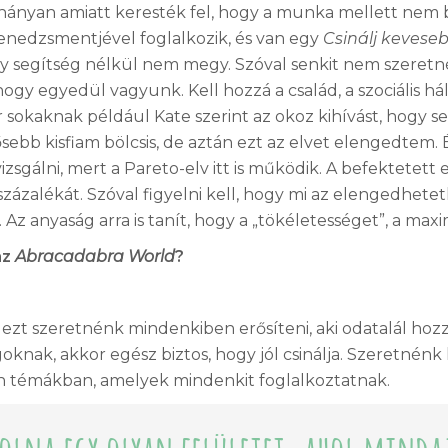
hányan amiatt keresték fel, hogy a munka mellett nem b
enedzsmentjével foglalkozik, és van egy
Csinálj keveseb
ony segítség nélkül nem megy. Szóval senkit nem szeretné
ogy egyedül vagyunk. Kell hozzá a család, a szociális hál
sokaknak például Kate szerint az okoz kihívást, hogy seg
ősebb kisfiam bölcsis, de aztán ezt az elvet elengedtem.
sgálni, mert a Pareto-elv itt is működik. A befektetett 
ázalékát. Szóval figyelni kell, hogy mi az elengedhetetle
. Az anyaság arra is tanít, hogy a „tökéletességet”, a ma
az
Abracadabra World
?
 – ezt szeretnénk mindenkiben erősíteni, aki odatalál hoz
knak, akkor egész biztos, hogy jól csinálja. Szeretnénk 
 témákban, amelyek mindenkit foglalkoztatnak.
olna egy olyan felületet, ahol mind