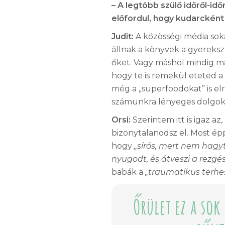
– A legtöbb szülő időről-id
előfordul, hogy kudarcként
Judit:
A közösségi média soka
állnak a könyvek a gyereksz
őket. Vagy máshol mindig ma
hogy te is remekül eteted a
még a „superfoodokat” is elr
számunkra lényeges dolgokat
Orsi:
Szerintem itt is igaz a
bizonytalanodsz el. Most ép
hogy
„sírós, mert nem hagy
nyugodt, és átveszi a rezgé
babák a
„traumatikus terhes
Őrület ez a so