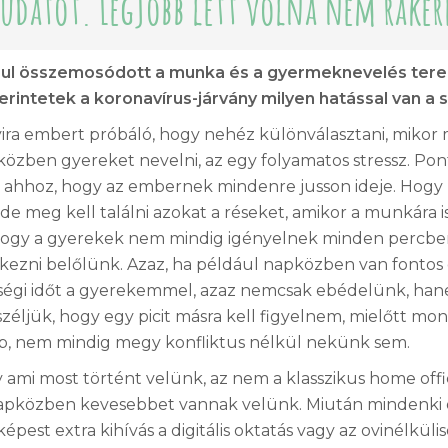
udatot. Legjobb lett volna nem ráker
sul összemosódott a munka és a gyermeknevelés tere
erintetek a koronavírus-járvány milyen hatással van a 
ira embert próbáló, hogy nehéz különválasztani, mikor m
közben gyereket nevelni, az egy folyamatos stressz. Po
l ahhoz, hogy az embernek mindenre jusson ideje. Hogy
 de meg kell találni azokat a réseket, amikor a munkára is
hogy a gyerekek nem mindig igényelnek minden percben
tekezni belőlünk. Azaz, ha például napközben van fontos
égi időt a gyerekemmel, azaz nemcsak ebédelünk, han
széljük, hogy egy picit másra kell figyelnem, mielőtt m
b, nem mindig megy konfliktus nélkül nekünk sem.
y ami most történt velünk, az nem a klasszikus home of
apközben kevesebbet vannak velünk. Miután mindenki o
 képest extra kihívás a digitális oktatás vagy az ovinélkül