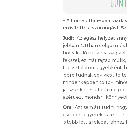
bűnt
– A home office-ban ráadá
erősítette a szorongást. Sz
Judit:
Az egész helyzet anny
jobban. Otthon dolgozni és 
hogy kellő rugalmasság kel
fekszel, ez már rajtad múlik,
tapasztalatom egyébként, 
időre tudnak egy kicsit töl
mindenképpen töltök minős
játszunk is, és utána megbe
azért ezt mondani könnyeb
Orsi:
Azt sem árt tudni, hog
esetben a gyerekek azért n
is több lett a feladat, ehhez