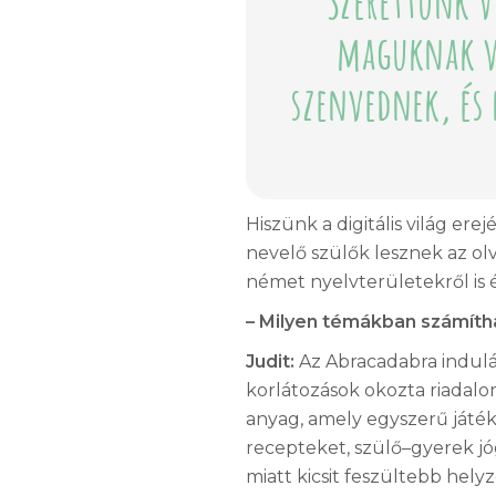
maguknak v
szenvednek, és
Hiszünk a digitális világ er
nevelő szülők lesznek az o
német nyelvterületekről is 
– Milyen témákban számítha
Judit:
Az Abracadabra indulása
korlátozások okozta riadal
anyag, amely egyszerű játék
recepteket, szülő–gyerek jóg
miatt kicsit feszültebb hely