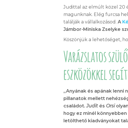
Judittal az elmúlt közel 2
magunknak. Elég furcsa hel
találják a vállalkozásod.
A
K
Jámbor-Miniska Zselyke sz
Köszönjük a lehetőséget, 
Varázslatos szül
eszközökkel segít
„Anyának és apának lenni n
pillanatok mellett nehézsé
családot.
Judit
és
Orsi
olyan
hogy ez minél könnyebben 
letölthető kiadványokat ta