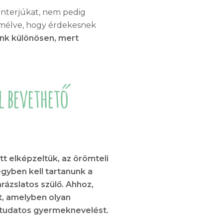
interjúkat, nem pedig
emélve, hogy érdekesnek
ünk különösen, mert
l bevethető
t elképzeltük, az örömteli
gyben kell tartanunk a
rázslatos szülő. Ahhoz,
t, amelyben olyan
a tudatos gyermeknevelést.