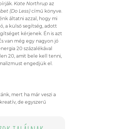
írják.
Kate Northrup
az
bet (Do Less)
című könyve.
nk áltatni azzal, hogy mi
ó, a külső segítség, adott
ítséget kérjenek. Én is azt
 És van még egy nagyon jó
energia 20 százalékával
n 20, amit bele kell tenni,
ximalizmust engedjük el.
zánk, mert ha már veszi a
kreatív, de egyszerű
azok találnak