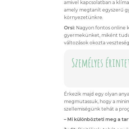
amivel kapcsolatban a klím
amely megtanít egyszerű gya
környezetünkre.
Orsi:
Nagyon fontos online
gyermekünket, miként tudunk
változások okozta vesztesége
Személyes érint
Érkezik majd egy olyan any
megmutassuk, hogy a minimal
szellemiségünk tehát a progr
– Mi különbözteti meg a t