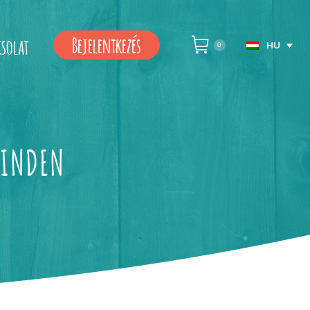
Bejelentkezés
csolat
HU
0
MINDEN