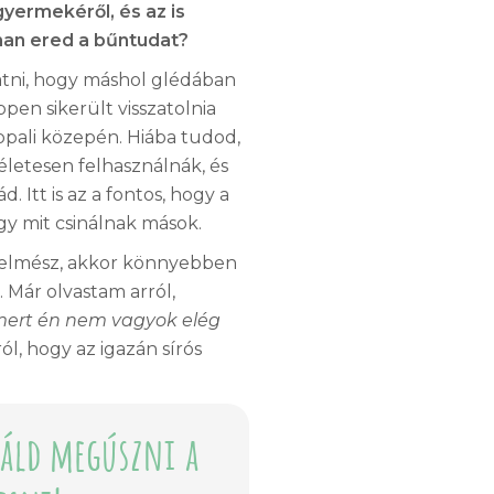
gyermekéről, és az is
nnan ered a bűntudat?
látni, hogy máshol glédában
en sikerült visszatolnia
ppali közepén. Hiába tudod,
életesen felhasználnák, és
 Itt is az a fontos, hogy a
y mit csinálnak mások.
re felmész, akkor könnyebben
 Már olvastam arról,
 mert én nem vagyok elég
ól, hogy az igazán sírós
báld megúszni a