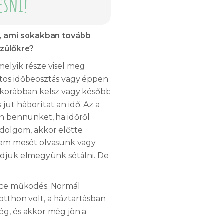
esni!
, ami sokakban tovább
szülőkre?
elyik része visel meg
ntos időbeosztás vagy éppen
 korábban kelsz vagy később
 jut háborítatlan idő. Az a
 bennünket, ha időről
 dolgom, akkor előtte
em mesét olvasunk vagy
ondjuk elmegyünk sétálni. De
fice működés. Normál
tthon volt, a háztartásban
iség, és akkor még jön a