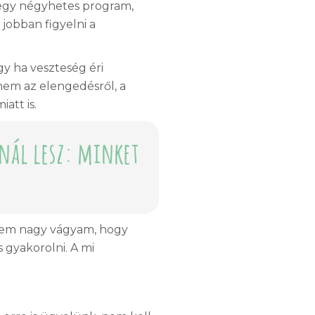
 egy négyhetes program,
jobban figyelni a
gy ha veszteség éri
nem az elengedésről, a
att is.
nál lesz: minket
ekem nagy vágyam, hogy
 gyakorolni. A mi