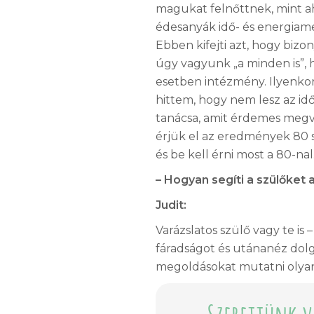
magukat felnőttnek, mint a
édesanyák idő- és energiam
Ebben kifejti azt, hogy biz
úgy vagyunk „a minden is”, h
esetben intézmény. Ilyenkor 
hittem, hogy nem lesz az id
tanácsa, amit érdemes megviz
érjük el az eredmények 80 sz
és be kell érni most a 80-nal
– Hogyan segíti a szülőket 
Judit:
Varázslatos szülő vagy te is
fáradságot és utánanéz dolgo
megoldásokat mutatni olyan
Szerettünk v