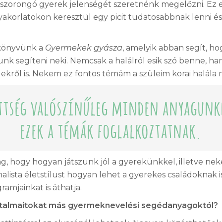
aszorongó gyerek jelenségét szeretnénk megelőzni. Ez
korlatokon keresztül egy picit tudatosabbnak lenni és 
 könyvünk a
Gyermekek gyásza
, amelyik abban segít, ho
 segíteni neki. Nemcsak a halálról esik szó benne, ha
kről is. Nekem ez fontos témám a szüleim korai halála mi
ettség valószínűleg minden anyagunk
ezek a témák foglalkoztatnak.
ag, hogy hogyan játszunk jól a gyerekünkkel, illetve n
ista életstílust hogyan lehet a gyerekes családoknak is
amjainkat is áthatja.
artalmaitokat más gyermeknevelési segédanyagoktól?